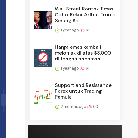
Wall Street Rontok, Emas
Cetak Rekor Akibat Trump
Serang Ket...
1 year ago
61
Harga emas kembali
melonjak di atas $3.000
di tengah ancaman...
1 year ago
61
Support and Resistance
Forex untuk Trading
Pemula
2 months ago
60