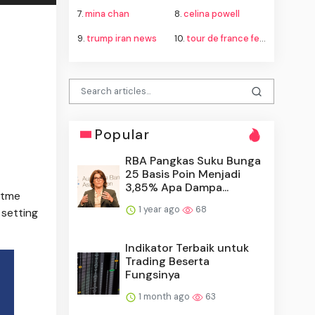
7.
mina chan
8.
celina powell
9.
trump iran news
10.
tour de france femmes
Popular
RBA Pangkas Suku Bunga
25 Basis Poin Menjadi
3,85% Apa Dampa...
itme
1 year ago
68
 setting
Indikator Terbaik untuk
Trading Beserta
Fungsinya
1 month ago
63