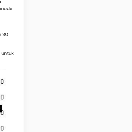
a
eriode
n 80
n untuk