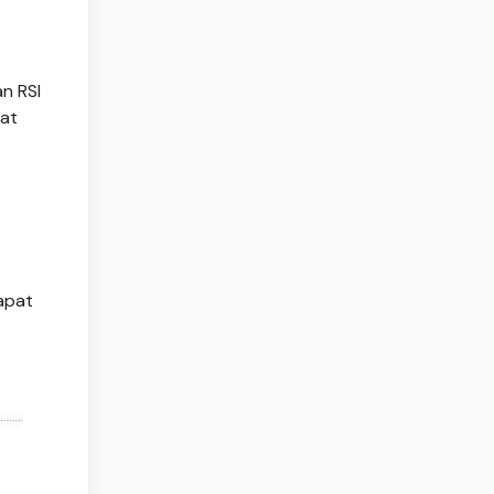
an RSI
pat
apat