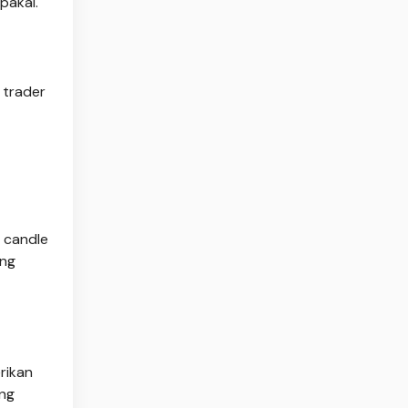
pakai.
 trader
a candle
ang
rikan
ang