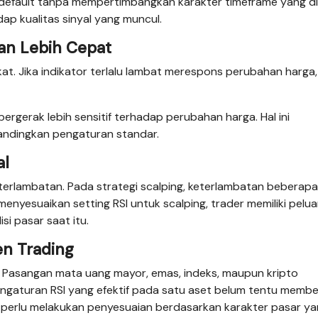
default tanpa mempertimbangkan karakter timeframe yang di
ap kualitas sinyal yang muncul.
an Lebih Cepat
t. Jika indikator terlalu lambat merespons perubahan harga,
ergerak lebih sensitif terhadap perubahan harga. Hal ini
bandingkan pengaturan standar.
al
keterlambatan. Pada strategi scalping, keterlambatan beberap
enyesuaikan setting RSI untuk scalping, trader memiliki pelu
i pasar saat itu.
en Trading
a. Pasangan mata uang mayor, emas, indeks, maupun kripto
ngaturan RSI yang efektif pada satu aset belum tentu membe
der perlu melakukan penyesuaian berdasarkan karakter pasar y