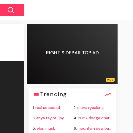
RIGHT SIDEBAR TOP AD
Trending
1.
real sociedad
2.
elena rybakina
3.
anya taylor-joy
4.
2027 dodge charger super bee
5.
elon musk
6.
mountain dew baja leo release