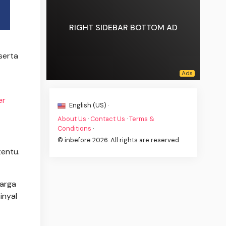
RIGHT SIDEBAR BOTTOM AD
serta
er
English (US) ·
About Us
·
Contact Us
·
Terms &
Conditions
·
© inbefore 2026. All rights are reserved
entu.
harga
inyal